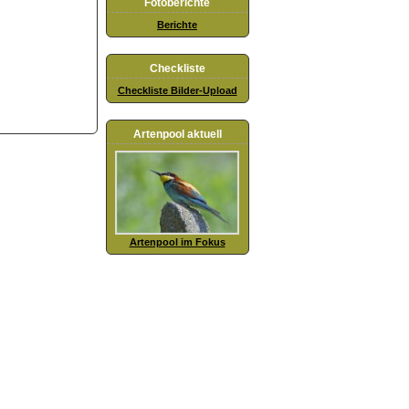
Fotoberichte
Berichte
Checkliste
Checkliste Bilder-Upload
Artenpool aktuell
Artenpool im Fokus