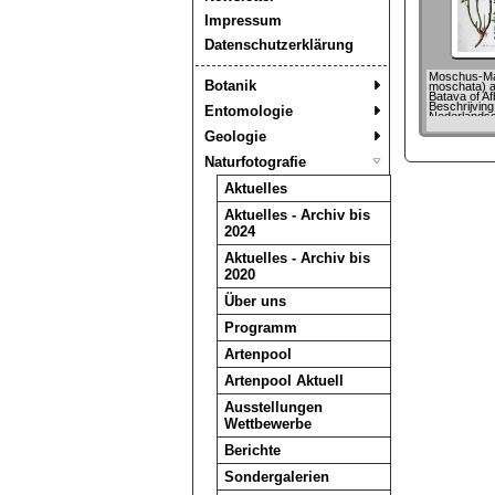
Impressum
Datenschutzerklärung
Moschus-Ma
Botanik
moschata) a
Batava of Af
Beschrijving
Entomologie
Nederlands
Gewassen, X
Geologie
von Jan Ko
Naturfotografie
Aktuelles
Aktuelles - Archiv bis
2024
Aktuelles - Archiv bis
2020
Über uns
Programm
Artenpool
Artenpool Aktuell
Ausstellungen
Wettbewerbe
Berichte
Sondergalerien