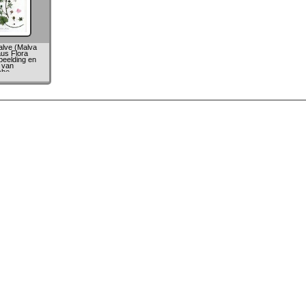
lve (Malva
us Flora
beelding en
 van
che
 Deel. (1849)
ps