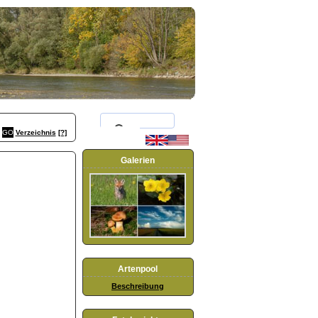
Verzeichnis
[?]
Galerien
Artenpool
Beschreibung