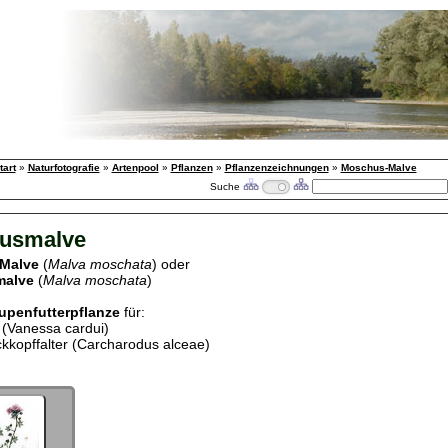
tart
»
Naturfotografie
»
Artenpool
»
Pflanzen
»
Pflanzenzeichnungen
»
Moschus-Malve
Suche
usmalve
Malve
(
Malva moschata
) oder
malve
(
Malva moschata
)
upenfutterpflanze
für:
r (Vanessa cardui)
kkopffalter (Carcharodus alceae)