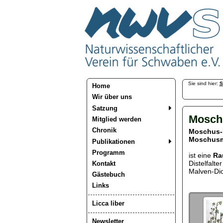
Sie sind hier:
S
Home
Wir über uns
Satzung
Mosch
Mitglied werden
Chronik
Moschus-
Moschus
Publikationen
Programm
ist eine
Ra
Distelfalte
Kontakt
Malven-Dic
Gästebuch
Links
Licca liber
Newsletter