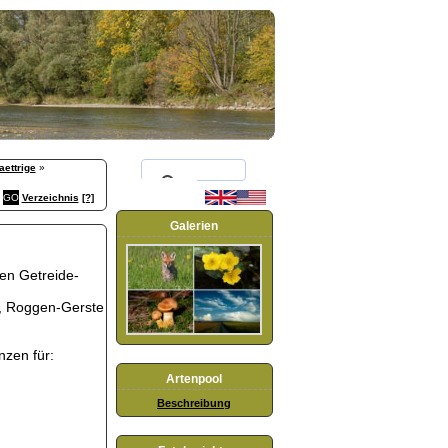
aettrige
»
Verzeichnis
[?]
Galerien
ten Getreide-
, Roggen-Gerste
nzen für:
Artenpool
Beschreibung