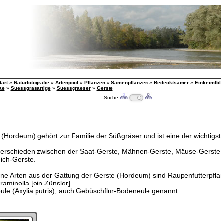
tart
»
Naturfotografie
»
Artenpool
»
Pflanzen
»
Samenpflanzen
»
Bedecktsamer
»
Einkeimlbl
ae
»
Suessgrasartige
»
Suessgraeser
»
Gerste
Suche
 (Hordeum) gehört zur Familie der Süßgräser und ist eine der wichtigs
terschieden zwischen der Saat-Gerste, Mähnen-Gerste, Mäuse-Gerste
ich-Gerste.
ne Arten aus der Gattung der Gerste (Hordeum) sind Raupenfutterpfla
traminella [ein Zünsler]
eule (Axylia putris), auch Gebüschflur-Bodeneule genannt