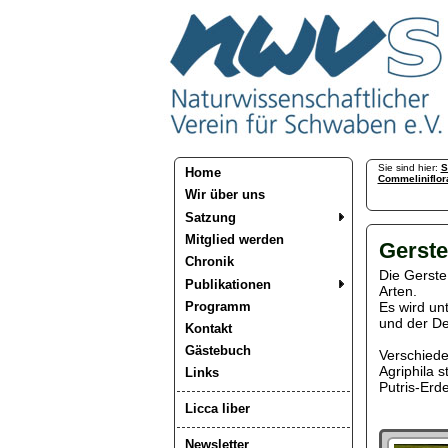
Sie sind hier:
S
Home
Commeliniflor
Wir über uns
Satzung
Mitglied werden
Gerste
Chronik
Die Gerste
Publikationen
Arten.
Programm
Es wird un
und der De
Kontakt
Gästebuch
Verschiede
Agriphila s
Links
Putris-Erd
Licca liber
Newsletter