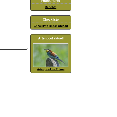
Fotoberichte
Berichte
Checkliste
Checkliste Bilder-Upload
Artenpool aktuell
Artenpool im Fokus