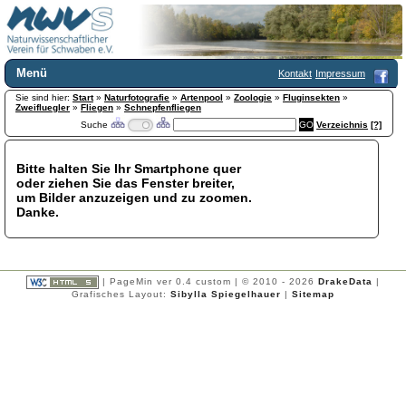
Menü
Kontakt
Impressum
Sie sind hier:
Home
Start
»
Naturfotografie
»
Artenpool
»
Zoologie
»
Fluginsekten
»
Zweifluegler
»
Fliegen
»
Schnepfenfliegen
Wir über uns
Suche
Verzeichnis
[?]
Satzung
+
Mitglied werden
Bitte halten Sie Ihr Smartphone quer
Chronik
oder ziehen Sie das Fenster breiter,
Publikationen
+
um Bilder anzuzeigen und zu zoomen.
Danke.
Programm
Kontakt
Gästebuch
Links
| PageMin ver 0.4 custom | © 2010 - 2026
DrakeData
|
Grafisches Layout:
Sibylla Spiegelhauer
|
Sitemap
Licca liber
Newsletter
Impressum
Datenschutzerklärung
Botanik
+