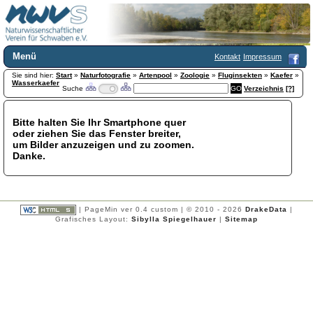
Menü
Kontakt
Impressum
Sie sind hier:
Home
Start
»
Naturfotografie
»
Artenpool
»
Zoologie
»
Fluginsekten
»
Kaefer
»
Wasserkaefer
Suche
Verzeichnis
[?]
Wir über uns
Satzung
+
Mitglied werden
Bitte halten Sie Ihr Smartphone quer
oder ziehen Sie das Fenster breiter,
Chronik
um Bilder anzuzeigen und zu zoomen.
Publikationen
+
Danke.
Programm
Kontakt
Gästebuch
Links
| PageMin ver 0.4 custom | © 2010 - 2026
DrakeData
|
Grafisches Layout:
Sibylla Spiegelhauer
|
Sitemap
Licca liber
Newsletter
Impressum
Datenschutzerklärung
Botanik
+