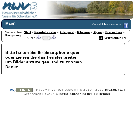
Menü
Kontakt
Impressum
Sie sind hier:
Home
Start
»
Naturfotografie
»
Artenpool
»
Pflanzen
»
Algen
»
Braunalgen
»
Saegetang
Suche
Verzeichnis
[?]
Wir über uns
Satzung
+
Mitglied werden
Bitte halten Sie Ihr Smartphone quer
oder ziehen Sie das Fenster breiter,
Chronik
um Bilder anzuzeigen und zu zoomen.
Publikationen
+
Danke.
Programm
Kontakt
Gästebuch
Links
| PageMin ver 0.4 custom | © 2010 - 2026
DrakeData
|
Grafisches Layout:
Sibylla Spiegelhauer
|
Sitemap
Licca liber
Newsletter
Impressum
Datenschutzerklärung
Botanik
+