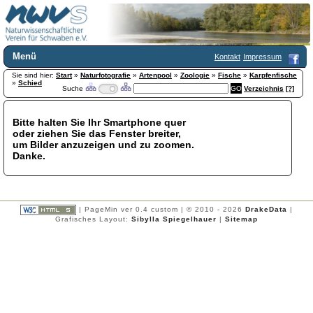
Menü
Kontakt
Impressum
Sie sind hier:
Home
Start
»
Naturfotografie
»
Artenpool
»
Zoologie
»
Fische
»
Karpfenfische
»
Schied
Suche
Verzeichnis
[?]
Wir über uns
Satzung
+
Mitglied werden
Bitte halten Sie Ihr Smartphone quer
oder ziehen Sie das Fenster breiter,
Chronik
um Bilder anzuzeigen und zu zoomen.
Publikationen
+
Danke.
Programm
Kontakt
Gästebuch
Links
| PageMin ver 0.4 custom | © 2010 - 2026
DrakeData
|
Grafisches Layout:
Sibylla Spiegelhauer
|
Sitemap
Licca liber
Newsletter
Impressum
Datenschutzerklärung
Botanik
+