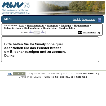
Menü
Kontakt
Impressum
Sie sind hier:
Home
Start
»
Naturfotografie
»
Artenpool
»
Zoologie
»
Fluginsekten
»
Schmetterlinge
»
Dickkopffalter
»
Rostfarbiger_Dickkopffalter
Wir über uns
Suche
Verzeichnis
[?]
Satzung
+
Mitglied werden
Bitte halten Sie Ihr Smartphone quer
Chronik
oder ziehen Sie das Fenster breiter,
Publikationen
+
um Bilder anzuzeigen und zu zoomen.
Danke.
Programm
Kontakt
Gästebuch
Links
| PageMin ver 0.4 custom | © 2010 - 2026
DrakeData
|
Grafisches Layout:
Sibylla Spiegelhauer
|
Sitemap
Licca liber
Newsletter
Impressum
Datenschutzerklärung
Botanik
+