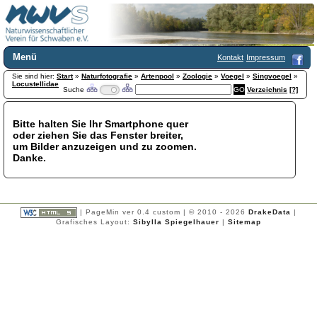
Menü
Kontakt
Impressum
Sie sind hier:
Home
Start
»
Naturfotografie
»
Artenpool
»
Zoologie
»
Voegel
»
Singvoegel
»
Locustellidae
Suche
Verzeichnis
[?]
Wir über uns
Satzung
+
Mitglied werden
Bitte halten Sie Ihr Smartphone quer
oder ziehen Sie das Fenster breiter,
Chronik
um Bilder anzuzeigen und zu zoomen.
Publikationen
+
Danke.
Programm
Kontakt
Gästebuch
Links
| PageMin ver 0.4 custom | © 2010 - 2026
DrakeData
|
Grafisches Layout:
Sibylla Spiegelhauer
|
Sitemap
Licca liber
Newsletter
Impressum
Datenschutzerklärung
Botanik
+