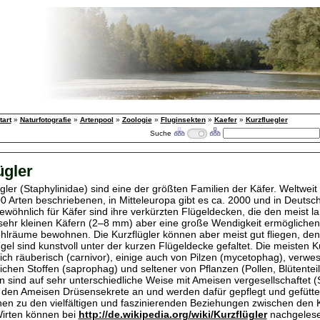
tart
»
Naturfotografie
»
Artenpool
»
Zoologie
»
Fluginsekten
»
Kaefer
»
Kurzfluegler
Suche
ügler
gler (Staphylinidae) sind eine der größten Familien der Käfer. Weltweit
0 Arten beschriebenen, in Mitteleuropa gibt es ca. 2000 und in Deutsc
ewöhnlich für Käfer sind ihre verkürzten Flügeldecken, die den meist l
sehr kleinen Käfern (2–8 mm) aber eine große Wendigkeit ermöglichen
ohlräume bewohnen. Die Kurzflügler können aber meist gut fliegen, den
el sind kunstvoll unter der kurzen Flügeldecke gefaltet. Die meisten Ku
ich räuberisch (carnivor), einige auch von Pilzen (mycetophag), verwes
lichen Stoffen (saprophag) und seltener von Pflanzen (Pollen, Blütentei
n sind auf sehr unterschiedliche Weise mit Ameisen vergesellschaftet (S
. den Ameisen Drüsensekrete an und werden dafür gepflegt und gefütter
nen zu den vielfältigen und faszinierenden Beziehungen zwischen den 
irten können bei
http://de.wikipedia.org/wiki/Kurzflügler
nachgelese