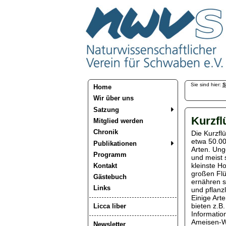
Sie sind hier:
S
Home
Wir über uns
Satzung
Kurzfl
Mitglied werden
Chronik
Die Kurzflü
etwa 50.00
Publikationen
Arten. Ung
Programm
und meist 
kleinste H
Kontakt
großen Flüg
Gästebuch
ernähren s
Links
und pflanz
Einige Arte
bieten z.B
Licca liber
Informatio
Ameisen-W
Newsletter