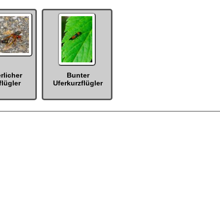
rlicher
Bunter
flügler
Uferkurzflügler