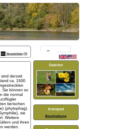
Verzeichnis
[?]
Galerien
 sind derzeit
hland ca. 1500
angestreckten
. Sie können so
n die normal
rzflügler
ten tierischen
le) (phytophag).
Artenpool
ymphilie), sie
Beschreibung
t. Weitere
Käfern und ihren
n werden.