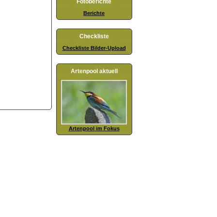
Fotoberichte
Berichte
Checkliste
Checkliste Bilder-Upload
Artenpool aktuell
Artenpool im Fokus