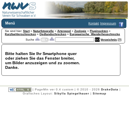
Menü
Kontakt
Impressum
Sie sind hier:
Home
Start
»
Naturfotografie
»
Artenpool
»
Zoologie
»
Fluginsekten
»
Kurzfuehlerschrecken
»
Oedlandschrecken
»
Europaeische_Wanderheuschrecke
Wir über uns
Suche
Verzeichnis
[?]
Satzung
+
Mitglied werden
Bitte halten Sie Ihr Smartphone quer
Chronik
oder ziehen Sie das Fenster breiter,
Publikationen
+
um Bilder anzuzeigen und zu zoomen.
Danke.
Programm
Kontakt
Gästebuch
Links
| PageMin ver 0.4 custom | © 2010 - 2026
DrakeData
|
Grafisches Layout:
Sibylla Spiegelhauer
|
Sitemap
Licca liber
Newsletter
Impressum
Datenschutzerklärung
Botanik
+