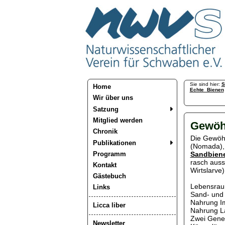
Sie sind hier:
S
Home
Echte_Bienen
Wir über uns
Satzung
Mitglied werden
Gewöh
Chronik
Die Gewöh
Publikationen
(Nomada), 
Programm
Sandbiene
rasch auss
Kontakt
Wirtslarve)
Gästebuch
Lebensraum
Links
Sand- und 
Nahrung Im
Licca liber
Nahrung La
Zwei Gener
Newsletter