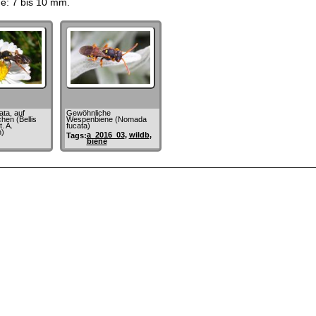
e: 7 bis 10 mm.
ta, auf
Gewöhnliche
en (Bellis
Wespenbiene (Nomada
. A.
fucata)
)
a_2016_03
,
wildb
,
Tags:
biene