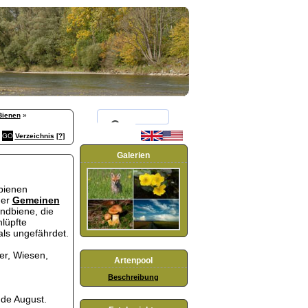
Bienen
»
Verzeichnis
[?]
Galerien
bienen
der
Gemeinen
andbiene, die
lüpfte
 als ungefährdet.
er, Wiesen,
Artenpool
Beschreibung
nde August.