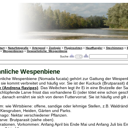
tart
»
Naturfotografie
»
Artenpool
»
Zoologie
»
Fluginsekten
»
Hautfluegler
»
Stechimmen
»
»
Wespenbienen
»
Gewoehnliche_Wespenbiene
Suche
nliche Wespenbiene
nliche Wespenbiene (Nomada fucata) gehört zur Gattung der Wespen
sie kommt verbreitet und häufig vor. Sie ist der Kuckuck (Brutparasit) 
 (Andrena flavipes)
. Das Weibchen legt ihr Ei in eine Brutzelle der S
chlüpfende Larve frisst das vorhandene Ei (oder tötet eine schon gesch
, danach ernährt sie sich von deren Futtervorrat. Sie ist häufig und gilt
: wie Wirtsbiene: offene, sandige oder lehmige Stellen, z.B. Waldränd
Kiesgruben, Heiden, Gärten und Parks.
ago: Nektar verschiedener Pflanzen.
rve: Brutparasit (siehe oben).
ationen, Vorkommen: Anfang April bis Ende Mai und Anfang Juli bis E