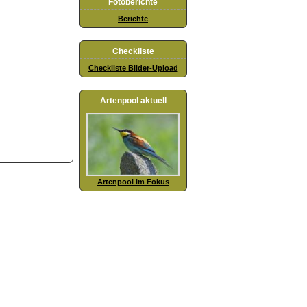
Fotoberichte
Berichte
Checkliste
Checkliste Bilder-Upload
Artenpool aktuell
Artenpool im Fokus