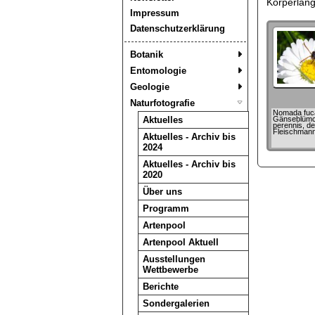
Körperläng
Impressum
Datenschutzerklärung
Botanik
Entomologie
Geologie
Naturfotografie
Nomada fuca
Aktuelles
Gänseblümch
perennis, det
Fleischmann
Aktuelles - Archiv bis
2024
Aktuelles - Archiv bis
2020
Über uns
Programm
Artenpool
Artenpool Aktuell
Ausstellungen
Wettbewerbe
Berichte
Sondergalerien