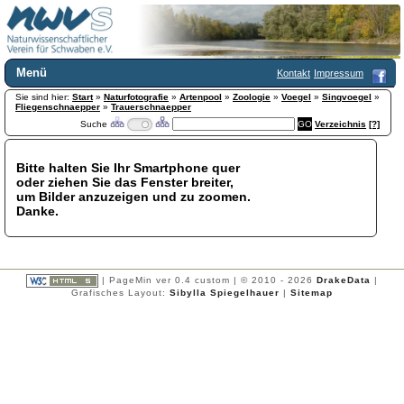
Menü
Kontakt
Impressum
Sie sind hier:
Home
Start
»
Naturfotografie
»
Artenpool
»
Zoologie
»
Voegel
»
Singvoegel
»
Fliegenschnaepper
»
Trauerschnaepper
Wir über uns
Suche
Verzeichnis
[?]
Satzung
+
Mitglied werden
Bitte halten Sie Ihr Smartphone quer
Chronik
oder ziehen Sie das Fenster breiter,
Publikationen
+
um Bilder anzuzeigen und zu zoomen.
Danke.
Programm
Kontakt
Gästebuch
Links
| PageMin ver 0.4 custom | © 2010 - 2026
DrakeData
|
Grafisches Layout:
Sibylla Spiegelhauer
|
Sitemap
Licca liber
Newsletter
Impressum
Datenschutzerklärung
Botanik
+