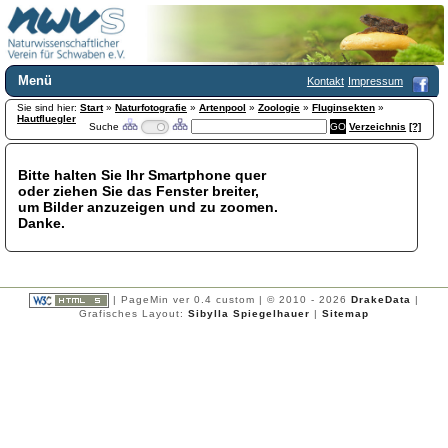
Menü
Kontakt
Impressum
Sie sind hier:
Home
Start
»
Naturfotografie
»
Artenpool
»
Zoologie
»
Fluginsekten
»
Hautfluegler
Suche
Verzeichnis
[?]
Wir über uns
Satzung
+
Mitglied werden
Bitte halten Sie Ihr Smartphone quer
oder ziehen Sie das Fenster breiter,
Chronik
um Bilder anzuzeigen und zu zoomen.
Publikationen
+
Danke.
Programm
Kontakt
Gästebuch
Links
| PageMin ver 0.4 custom | © 2010 - 2026
DrakeData
|
Grafisches Layout:
Sibylla Spiegelhauer
|
Sitemap
Licca liber
Newsletter
Impressum
Datenschutzerklärung
Botanik
+