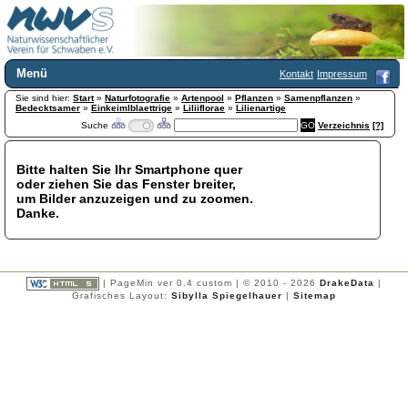
Menü
Kontakt
Impressum
Sie sind hier:
Home
Start
»
Naturfotografie
»
Artenpool
»
Pflanzen
»
Samenpflanzen
»
Bedecktsamer
»
Einkeimlblaettrige
»
Liliiflorae
»
Lilienartige
Wir über uns
Suche
Verzeichnis
[?]
Satzung
+
Mitglied werden
Bitte halten Sie Ihr Smartphone quer
Chronik
oder ziehen Sie das Fenster breiter,
Publikationen
+
um Bilder anzuzeigen und zu zoomen.
Danke.
Programm
Kontakt
Gästebuch
Links
| PageMin ver 0.4 custom | © 2010 - 2026
DrakeData
|
Grafisches Layout:
Sibylla Spiegelhauer
|
Sitemap
Licca liber
Newsletter
Impressum
Datenschutzerklärung
Botanik
+