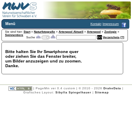
Menü
Kontakt
Impressum
Sie sind hier:
Home
Start
»
Naturfotografie
»
Artenpool Aktuell
»
Artenpool
»
Zoologie
»
Spinnentiere
Suche
Verzeichnis
[?]
Wir über uns
Satzung
+
Mitglied werden
Bitte halten Sie Ihr Smartphone quer
oder ziehen Sie das Fenster breiter,
Chronik
um Bilder anzuzeigen und zu zoomen.
Publikationen
+
Danke.
Programm
Kontakt
Gästebuch
Links
| PageMin ver 0.4 custom | © 2010 - 2026
DrakeData
|
Grafisches Layout:
Sibylla Spiegelhauer
|
Sitemap
Licca liber
Newsletter
Impressum
Datenschutzerklärung
Botanik
+