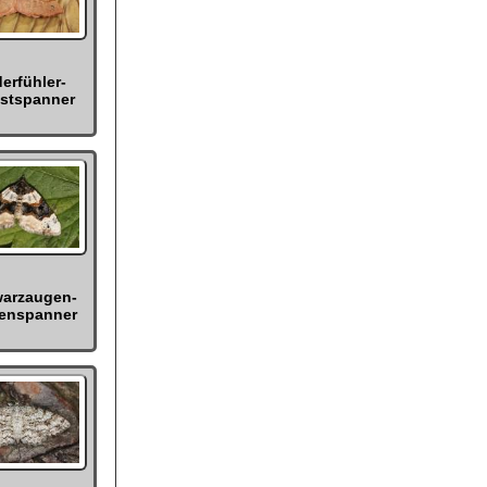
erfühler-
stspanner
arzaugen-
enspanner