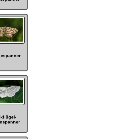
despanner
kflügel-
inspanner