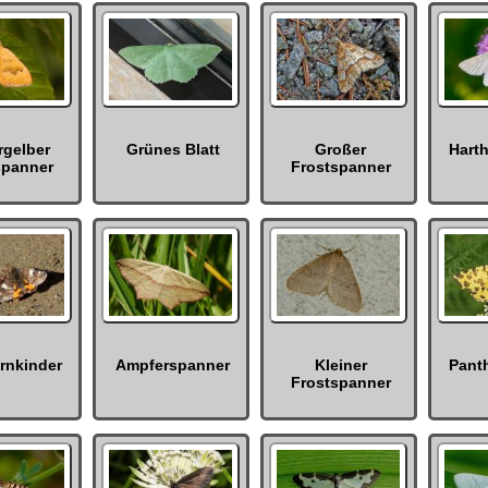
rgelber
Grünes Blatt
Großer
Hart
spanner
Frostspanner
rnkinder
Ampferspanner
Kleiner
Pant
Frostspanner