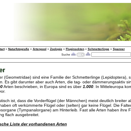
tart
»
Naturfotografie
»
Artenpool
»
Zoologie
»
Fluginsekten
»
Schmetterlinge
»
Spanner
Suche
er
r (Geometridae) sind eine Familie der Schmetterlinge (Lepidoptera), s
rn. Es gibt darunter aber auch Arten, die tag- oder dämmerungsaktiv sin
00
Arten beschrieben, in Europa sind es über
1.000
. In Mitteleuropa k
or.
tisch ist, dass die Vorderflügel (der Männchen) meist deutlich breiter al
aben oft verkümmerte Flügel oder (selten) gar keine Flügel. Die Falte
esorgane (Tympanalorgane) am Hinterleib. Fast alle Arten haben ihre Fl
ng flach ausgebreitet.
sche Liste der vorhandenen Arten