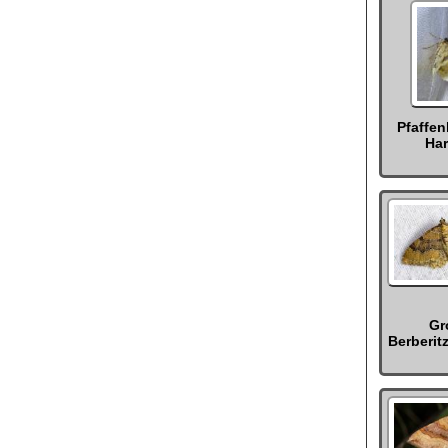
Pfaffe
Har
Gr
Berberit