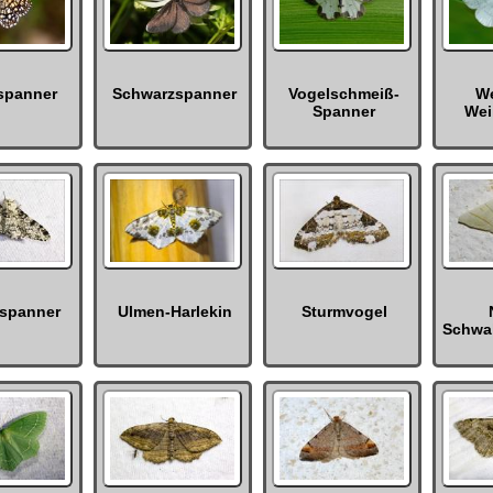
rspanner
Schwarzspanner
Vogelschmeiß-
We
Spanner
Wei
nspanner
Ulmen-Harlekin
Sturmvogel
Schwa