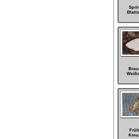
Spri
Blatt
Brau
Weiß
Früh
Kreu