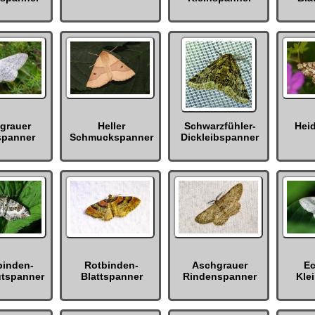
grauer
Heller
Schwarzfühler-
Hei
spanner
Schmuckspanner
Dickleibspanner
binden-
Rotbinden-
Aschgrauer
Ec
utspanner
Blattspanner
Rindenspanner
Kle