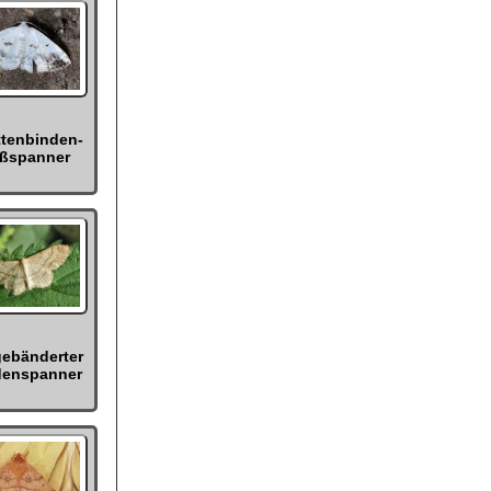
tenbinden-
ßspanner
gebänderter
denspanner