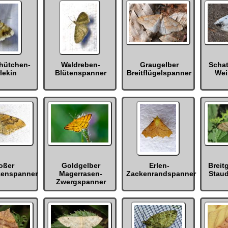
nhütchen-
Waldreben-
Graugelber
Schat
lekin
Blütenspanner
Breitflügelspanner
Wei
oßer
Goldgelber
Erlen-
Breit
zenspanner
Magerrasen-
Zackenrandspanner
Stau
Zwergspanner