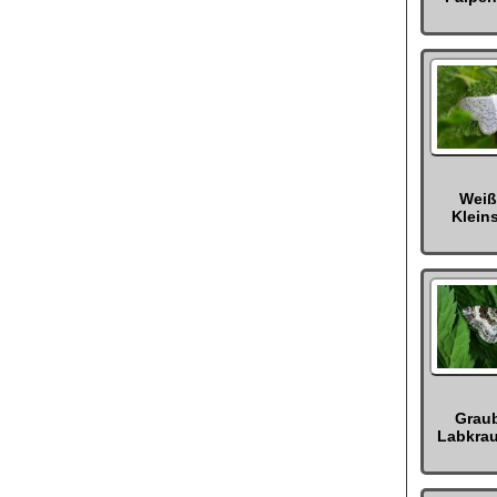
Weiß
Klein
Grau
Labkra