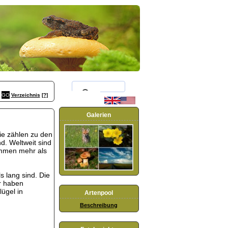
Verzeichnis
[?]
Galerien
ie zählen zu den
d. Weltweit sind
ommen mehr als
s lang sind. Die
r haben
ügel in
Artenpool
Beschreibung