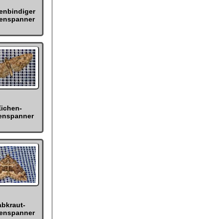
enbindiger
enspanner
ichen-
enspanner
abkraut-
enspanner