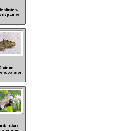
lenlinien-
enspanner
Kleiner
enspanner
unbinden-
ttspanner