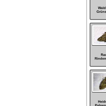
Wald
Grün
Ra
Rinde
Heid
Palpe