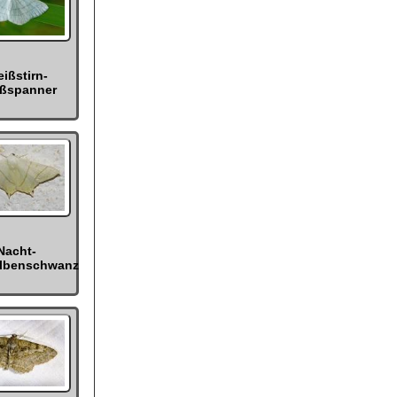
ißstirn-
ßspanner
Nacht-
lbenschwanz