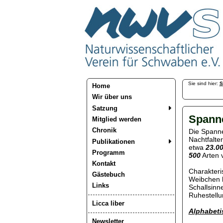
Sie sind hier:
S
Home
Wir über uns
Satzung
Spann
Mitglied werden
Chronik
Die Spanne
Nachtfalte
Publikationen
etwa
23.0
Programm
500
Arten v
Kontakt
Charakteris
Gästebuch
Weibchen h
Links
Schallsinn
Ruhestellu
Licca liber
Alphabeti
Newsletter