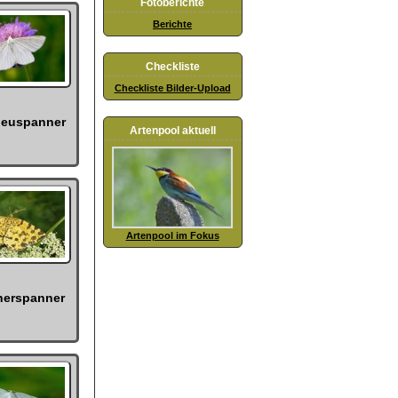
Fotoberichte
Berichte
Checkliste
Checkliste Bilder-Upload
heuspanner
Artenpool aktuell
Artenpool im Fokus
herspanner