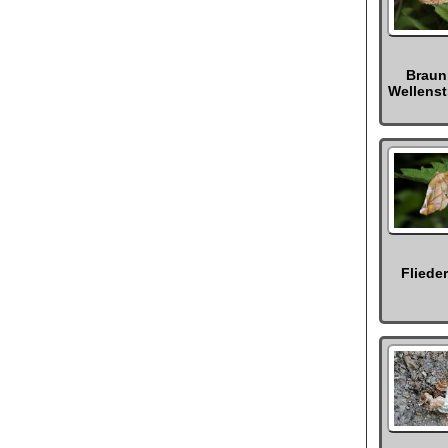
Braun
Wellens
Fliede