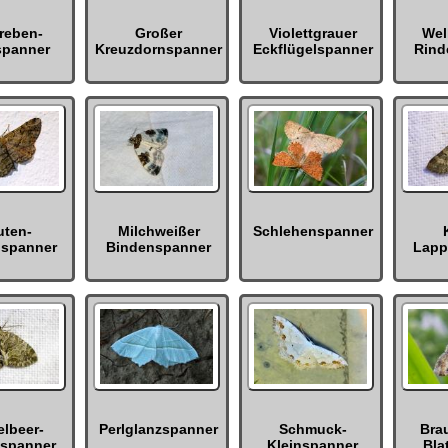
reben-
Großer
Violettgrauer
Wel
spanner
Kreuzdornspanner
Eckflügelspanner
Rind
uten-
Milchweißer
Schlehenspanner
nspanner
Bindenspanner
Lapp
elbeer-
Perlglanzspanner
Schmuck-
Bra
nspanner
Kleinspanner
Bla