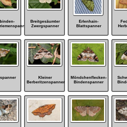
binden-
Breitgesäumter
Erlenhain-
Fed
triemenspanner
Zwergspanner
Blattspanner
Herb
rspanner
Kleiner
Möndchenflecken-
Schw
Berberitzenspanner
Bindenspanner
Bind