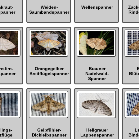
nkraut-
Weiden-
Wellenspanner
Zack
spanner
Saumbandspanner
Rind
nstirn-
Orangegelber
Brauner
E
spanner
Breitflügelspanner
Nadelwald-
Blüt
Spanner
lings-
Gelbfühler-
Hellgrauer
L
zflügel
Dickleibspanner
Lappenspanner
Bind