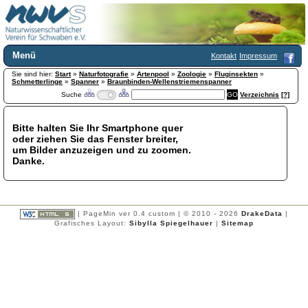
Menü
Kontakt
Impressum
Sie sind hier:
Home
Start
»
Naturfotografie
»
Artenpool
»
Zoologie
»
Fluginsekten
»
Schmetterlinge
»
Spanner
»
Braunbinden-Wellenstriemenspanner
Wir über uns
Suche
Verzeichnis
[?]
Satzung
+
Mitglied werden
Bitte halten Sie Ihr Smartphone quer
Chronik
oder ziehen Sie das Fenster breiter,
Publikationen
+
um Bilder anzuzeigen und zu zoomen.
Danke.
Programm
Kontakt
Gästebuch
Links
| PageMin ver 0.4 custom | © 2010 - 2026
DrakeData
|
Grafisches Layout:
Sibylla Spiegelhauer
|
Sitemap
Licca liber
Newsletter
Impressum
Datenschutzerklärung
Botanik
+