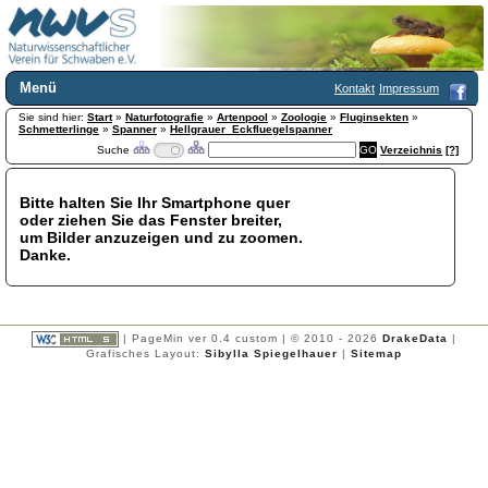
Menü
Kontakt
Impressum
Sie sind hier:
Home
Start
»
Naturfotografie
»
Artenpool
»
Zoologie
»
Fluginsekten
»
Schmetterlinge
»
Spanner
»
Hellgrauer_Eckfluegelspanner
Wir über uns
Suche
Verzeichnis
[?]
Satzung
+
Mitglied werden
Bitte halten Sie Ihr Smartphone quer
Chronik
oder ziehen Sie das Fenster breiter,
Publikationen
+
um Bilder anzuzeigen und zu zoomen.
Danke.
Programm
Kontakt
Gästebuch
Links
| PageMin ver 0.4 custom | © 2010 - 2026
DrakeData
|
Grafisches Layout:
Sibylla Spiegelhauer
|
Sitemap
Licca liber
Newsletter
Impressum
Datenschutzerklärung
Botanik
+