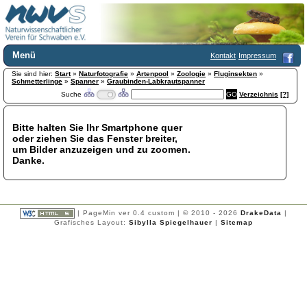
Menü
Kontakt
Impressum
Sie sind hier:
Home
Start
»
Naturfotografie
»
Artenpool
»
Zoologie
»
Fluginsekten
»
Schmetterlinge
»
Spanner
»
Graubinden-Labkrautspanner
Wir über uns
Suche
Verzeichnis
[?]
Satzung
+
Mitglied werden
Bitte halten Sie Ihr Smartphone quer
Chronik
oder ziehen Sie das Fenster breiter,
Publikationen
+
um Bilder anzuzeigen und zu zoomen.
Danke.
Programm
Kontakt
Gästebuch
Links
| PageMin ver 0.4 custom | © 2010 - 2026
DrakeData
|
Grafisches Layout:
Sibylla Spiegelhauer
|
Sitemap
Licca liber
Newsletter
Impressum
Datenschutzerklärung
Botanik
+