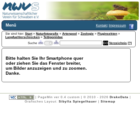
Menü
Kontakt
Impressum
Sie sind hier:
Home
Start
»
Naturfotografie
»
Artenpool
»
Zoologie
»
Fluginsekten
»
Langfuehlerschrecken
»
Tettigoniidae
Wir über uns
Suche
Verzeichnis
[?]
Satzung
+
Mitglied werden
Bitte halten Sie Ihr Smartphone quer
Chronik
oder ziehen Sie das Fenster breiter,
Publikationen
+
um Bilder anzuzeigen und zu zoomen.
Danke.
Programm
Kontakt
Gästebuch
Links
| PageMin ver 0.4 custom | © 2010 - 2026
DrakeData
|
Grafisches Layout:
Sibylla Spiegelhauer
|
Sitemap
Licca liber
Newsletter
Impressum
Datenschutzerklärung
Botanik
+