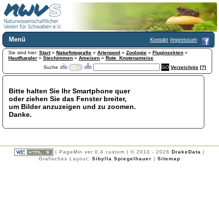
Menü
Kontakt
Impressum
Sie sind hier:
Home
Start
»
Naturfotografie
»
Artenpool
»
Zoologie
»
Fluginsekten
»
Hautfluegler
»
Stechimmen
»
Ameisen
»
Rote_Knotenameise
Wir über uns
Suche
Verzeichnis
[?]
Satzung
+
Mitglied werden
Bitte halten Sie Ihr Smartphone quer
Chronik
oder ziehen Sie das Fenster breiter,
Publikationen
+
um Bilder anzuzeigen und zu zoomen.
Danke.
Programm
Kontakt
Gästebuch
Links
| PageMin ver 0.4 custom | © 2010 - 2026
DrakeData
|
Grafisches Layout:
Sibylla Spiegelhauer
|
Sitemap
Licca liber
Newsletter
Impressum
Datenschutzerklärung
Botanik
+