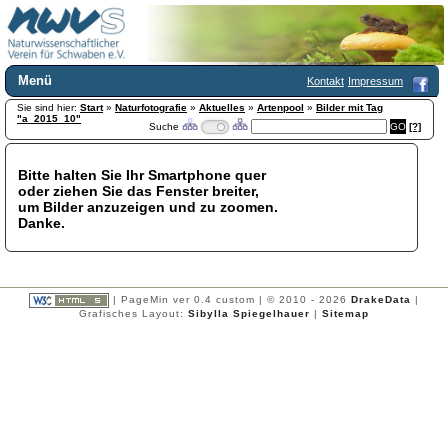
Menü
Kontakt
Impressum
Sie sind hier:
Home
Start
»
Naturfotografie
»
Aktuelles
»
Artenpool
»
Bilder mit Tag
"a_2015_10"
Suche
[?]
Wir über uns
Satzung
+
Mitglied werden
Bitte halten Sie Ihr Smartphone quer
oder ziehen Sie das Fenster breiter,
Chronik
um Bilder anzuzeigen und zu zoomen.
Publikationen
+
Danke.
Programm
Kontakt
Gästebuch
Links
| PageMin ver 0.4 custom | © 2010 - 2026
DrakeData
|
Grafisches Layout:
Sibylla Spiegelhauer
|
Sitemap
Licca liber
Newsletter
Impressum
Datenschutzerklärung
Botanik
+