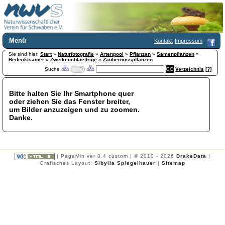
Menü
Kontakt
Impressum
Sie sind hier:
Home
Start
»
Naturfotografie
»
Artenpool
»
Pflanzen
»
Samenpflanzen
»
Bedecktsamer
»
Zweikeimblaettrige
»
Zaubernusspflanzen
Wir über uns
Suche
Verzeichnis
[?]
Satzung
+
Mitglied werden
Bitte halten Sie Ihr Smartphone quer
Chronik
oder ziehen Sie das Fenster breiter,
Publikationen
+
um Bilder anzuzeigen und zu zoomen.
Danke.
Programm
Kontakt
Gästebuch
Links
| PageMin ver 0.4 custom | © 2010 - 2026
DrakeData
|
Grafisches Layout:
Sibylla Spiegelhauer
|
Sitemap
Licca liber
Newsletter
Impressum
Datenschutzerklärung
Botanik
+