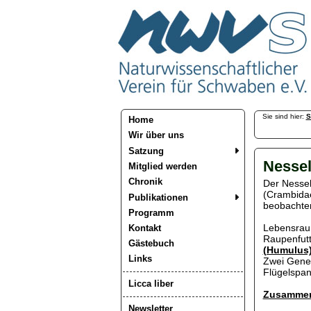
Sie sind hier:
S
Home
Wir über uns
Satzung
Nessel
Mitglied werden
Chronik
Der Nesselz
(Crambidae)
Publikationen
beobachten
Programm
Lebensraum
Kontakt
Raupenfutt
Gästebuch
(Humulus
Links
Zwei Gener
Flügelspan
Licca liber
Zusammen
Newsletter