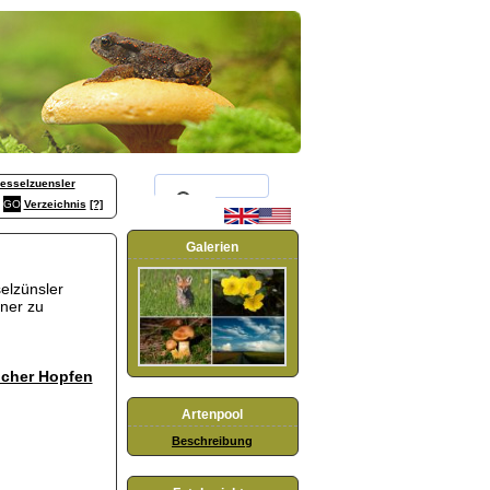
esselzuensler
Verzeichnis
[?]
Galerien
selzünsler
ener zu
cher Hopfen
Artenpool
Beschreibung