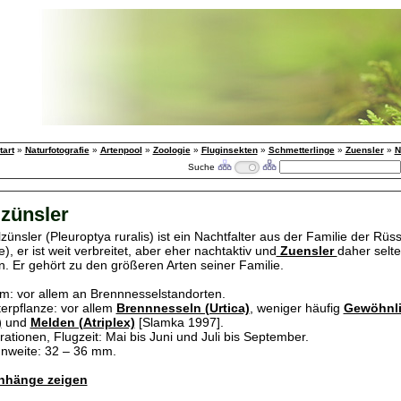
tart
»
Naturfotografie
»
Artenpool
»
Zoologie
»
Fluginsekten
»
Schmetterlinge
»
Zuensler
»
N
Suche
zünsler
ünsler (Pleuroptya ruralis) ist ein Nachtfalter aus der Familie der Rüs
, er ist weit verbreitet, aber eher nachtaktiv und
Zuensler
daher selt
. Er gehört zu den größeren Arten seiner Familie.
: vor allem an Brennnesselstandorten.
erpflanze: vor allem
Brennnesseln (Urtica)
, weniger häufig
Gewöhnli
)
und
Melden (Atriplex)
[Slamka 1997].
ationen, Flugzeit: Mai bis Juni und Juli bis September.
nweite: 32 – 36 mm.
hänge zeigen