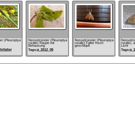
er (Pleuroptya
Nesselzünsler (Pleuroptya
Nesselzünsler (Pleuroptya
Nesselzün
ruralis) Raupe mit
ruralis) Falter frisch
ruralis),
Behausung
geschlüpft
Licht
htfalter
a_2012_06
a_
Tags:
Tags: