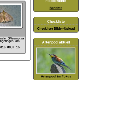
Fotoberichte
Berichte
Checkliste
Checkliste Bilder-Upload
sler (Pleuroptya
 abgeflogen, am
Artenpool aktuell
2015_08
,
lf_15
Artenpool im Fokus