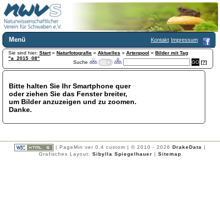
Menü
Kontakt
Impressum
Sie sind hier:
Home
Start
»
Naturfotografie
»
Aktuelles
»
Artenpool
»
Bilder mit Tag
"a_2015_08"
Suche
[?]
Wir über uns
Satzung
+
Mitglied werden
Bitte halten Sie Ihr Smartphone quer
oder ziehen Sie das Fenster breiter,
Chronik
um Bilder anzuzeigen und zu zoomen.
Publikationen
+
Danke.
Programm
Kontakt
Gästebuch
Links
| PageMin ver 0.4 custom | © 2010 - 2026
DrakeData
|
Grafisches Layout:
Sibylla Spiegelhauer
|
Sitemap
Licca liber
Newsletter
Impressum
Datenschutzerklärung
Botanik
+