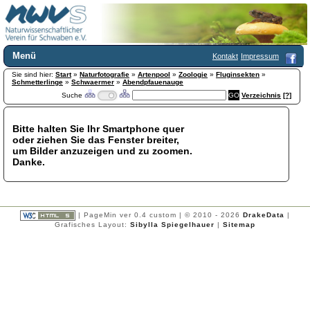
Menü
Kontakt
Impressum
Sie sind hier:
Home
Start
»
Naturfotografie
»
Artenpool
»
Zoologie
»
Fluginsekten
»
Schmetterlinge
»
Schwaermer
»
Abendpfauenauge
Wir über uns
Suche
Verzeichnis
[?]
Satzung
+
Mitglied werden
Bitte halten Sie Ihr Smartphone quer
Chronik
oder ziehen Sie das Fenster breiter,
Publikationen
+
um Bilder anzuzeigen und zu zoomen.
Danke.
Programm
Kontakt
Gästebuch
Links
| PageMin ver 0.4 custom | © 2010 - 2026
DrakeData
|
Grafisches Layout:
Sibylla Spiegelhauer
|
Sitemap
Licca liber
Newsletter
Impressum
Datenschutzerklärung
Botanik
+