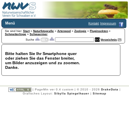
Menü
Kontakt
Impressum
Sie sind hier:
Home
Start
»
Naturfotografie
»
Artenpool
»
Zoologie
»
Fluginsekten
»
Schmetterlinge
»
Schwaermer
Wir über uns
Suche
Verzeichnis
[?]
Satzung
+
Mitglied werden
Bitte halten Sie Ihr Smartphone quer
Chronik
oder ziehen Sie das Fenster breiter,
Publikationen
+
um Bilder anzuzeigen und zu zoomen.
Danke.
Programm
Kontakt
Gästebuch
Links
| PageMin ver 0.4 custom | © 2010 - 2026
DrakeData
|
Grafisches Layout:
Sibylla Spiegelhauer
|
Sitemap
Licca liber
Newsletter
Impressum
Datenschutzerklärung
Botanik
+