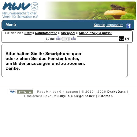
Menü
Kontakt
Impressum
Sie sind hier:
Home
Start
»
Naturfotografie
»
Artenpool
»
Suche: "Axylia putris"
Suche
[?]
Wir über uns
Satzung
+
Mitglied werden
Bitte halten Sie Ihr Smartphone quer
oder ziehen Sie das Fenster breiter,
Chronik
um Bilder anzuzeigen und zu zoomen.
Publikationen
+
Danke.
Programm
Kontakt
Gästebuch
Links
| PageMin ver 0.4 custom | © 2010 - 2026
DrakeData
|
Grafisches Layout:
Sibylla Spiegelhauer
|
Sitemap
Licca liber
Newsletter
Impressum
Datenschutzerklärung
Botanik
+