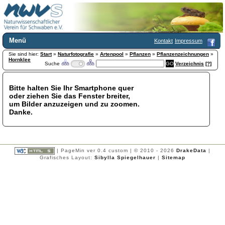
Menü
Kontakt
Impressum
Sie sind hier:
Home
Start
»
Naturfotografie
»
Artenpool
»
Pflanzen
»
Pflanzenzeichnungen
»
Hornklee
Suche
Verzeichnis
[?]
Wir über uns
Satzung
+
Mitglied werden
Bitte halten Sie Ihr Smartphone quer
oder ziehen Sie das Fenster breiter,
Chronik
um Bilder anzuzeigen und zu zoomen.
Publikationen
+
Danke.
Programm
Kontakt
Gästebuch
Links
| PageMin ver 0.4 custom | © 2010 - 2026
DrakeData
|
Grafisches Layout:
Sibylla Spiegelhauer
|
Sitemap
Licca liber
Newsletter
Impressum
Datenschutzerklärung
Botanik
+