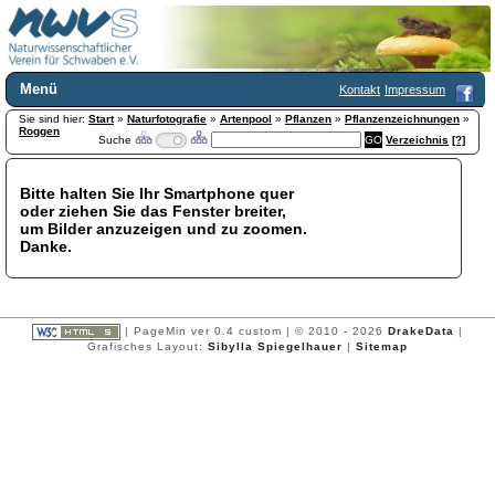
Menü
Kontakt
Impressum
Sie sind hier:
Home
Start
»
Naturfotografie
»
Artenpool
»
Pflanzen
»
Pflanzenzeichnungen
»
Roggen
Suche
Verzeichnis
[?]
Wir über uns
Satzung
+
Mitglied werden
Bitte halten Sie Ihr Smartphone quer
oder ziehen Sie das Fenster breiter,
Chronik
um Bilder anzuzeigen und zu zoomen.
Publikationen
+
Danke.
Programm
Kontakt
Gästebuch
Links
| PageMin ver 0.4 custom | © 2010 - 2026
DrakeData
|
Grafisches Layout:
Sibylla Spiegelhauer
|
Sitemap
Licca liber
Newsletter
Impressum
Datenschutzerklärung
Botanik
+