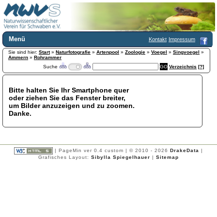
Menü
Kontakt
Impressum
Sie sind hier:
Home
Start
»
Naturfotografie
»
Artenpool
»
Zoologie
»
Voegel
»
Singvoegel
»
Ammern
»
Rohrammer
Wir über uns
Suche
Verzeichnis
[?]
Satzung
+
Mitglied werden
Bitte halten Sie Ihr Smartphone quer
Chronik
oder ziehen Sie das Fenster breiter,
Publikationen
+
um Bilder anzuzeigen und zu zoomen.
Danke.
Programm
Kontakt
Gästebuch
Links
| PageMin ver 0.4 custom | © 2010 - 2026
DrakeData
|
Grafisches Layout:
Sibylla Spiegelhauer
|
Sitemap
Licca liber
Newsletter
Impressum
Datenschutzerklärung
Botanik
+