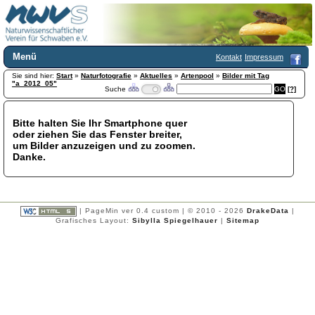
Menü
Kontakt
Impressum
Sie sind hier:
Home
Start
»
Naturfotografie
»
Aktuelles
»
Artenpool
»
Bilder mit Tag
"a_2012_05"
Suche
[?]
Wir über uns
Satzung
+
Mitglied werden
Bitte halten Sie Ihr Smartphone quer
oder ziehen Sie das Fenster breiter,
Chronik
um Bilder anzuzeigen und zu zoomen.
Publikationen
+
Danke.
Programm
Kontakt
Gästebuch
Links
| PageMin ver 0.4 custom | © 2010 - 2026
DrakeData
|
Grafisches Layout:
Sibylla Spiegelhauer
|
Sitemap
Licca liber
Newsletter
Impressum
Datenschutzerklärung
Botanik
+