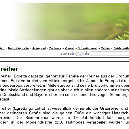
tart
»
Naturfotografie
»
Artenpool
»
Zoologie
»
Voegel
»
Schreitvoegel
»
Reiher
»
Seidenreih
Suche
reiher
reiher (Egretta garzetta) gehört zur Familie der Reiher aus der Ordnu
mes. Er ist verbreitet vom Mittelmeergebiet bis Japan. In Europa ist d
in Südeuropa verbreitet, in Mitteleuropa sind seine Brutvorkommen übe
eine lokale Ansiedelungen gibt es aber auch in allen anderen mitteleur
n Deutschland und Bayern ist er ein sehr seltener Brutvogel, Sommerg
rgast.
eiher (Egretta garzetta) ist wesentlich kleiner als der Graureiher und 
ner geringeren Größe sind die gelben Füße ein wichtiges Untersc
rreiher. Der Seidenreiher wurde im 19. Jahrhundert fast ausger
dern in der Modeindustrie (z.B. Hutmode) verarbeitet wurden u