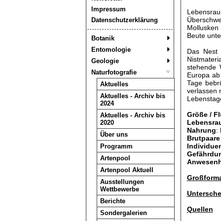
Impressum
Lebensrau
Überschwe
Datenschutzerklärung
Mollusken
Beute unte
Botanik
Entomologie
Das Nest 
Nistmateri
Geologie
stehende W
Naturfotografie
Europa ab 
Tage bebrü
Aktuelles
verlassen 
Aktuelles - Archiv bis
Lebenstage
2024
Größe / F
Aktuelles - Archiv bis
Lebensra
2020
Nahrung
:
Über uns
Brutpaare 
Individue
Programm
Gefährdun
Artenpool
Anwesenhe
Artenpool Aktuell
Großforma
Ausstellungen
Wettbewerbe
Untersche
Berichte
Quellen
Sondergalerien