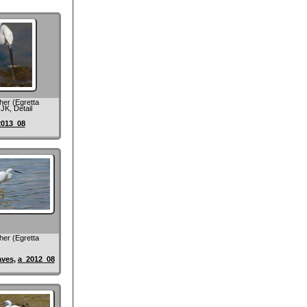
her (Egretta
JK, Detail
2013_08
her (Egretta
aves
,
a_2012_08