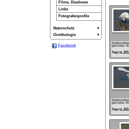
Filme, Diashows
Links
Fotografenprofile
Naturschutz
Ornithologie
Seidenreiher
Facebook
garzetta) JK
a_201
Tags:
Seidenreiher
garzetta) JK
a_201
Tags: