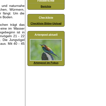
Fotoberichte
e und naturnahe
Berichte
chen, Würmern,
r fängt. Um die
am Boden.
Checkliste
Checkliste Bilder-Upload
nchen trägt das
e eine im Wasser
gebeginn ist in
Artenpool aktuell
rnvögeln 21 - 22
t. Die Jungvögel
aus. Mit 40 - 45
Artenpool im Fokus