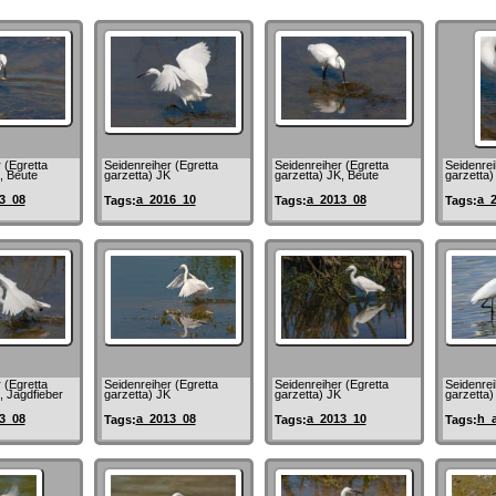
 (Egretta
Seidenreiher (Egretta
Seidenreiher (Egretta
Seidenrei
, Beute
garzetta) JK
garzetta) JK, Beute
garzetta) 
3_08
a_2016_10
a_2013_08
a_
Tags:
Tags:
Tags:
 (Egretta
Seidenreiher (Egretta
Seidenreiher (Egretta
Seidenrei
, Jagdfieber
garzetta) JK
garzetta) JK
garzetta)
3_08
a_2013_08
a_2013_10
h_
Tags:
Tags:
Tags: