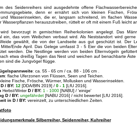
m des Seidenreihers sind ausgedehnte offene Flachwasserbereich
mmungsgebiete, denn er ernährt sich von kleinen Fischen, Frös
 und Wasserinsekten, die er, langsam schreitend, im flachen Wasse
r Wasserpflanzen herauszutreiben, rüttelt er oft mit einem Fuß leicht 
wird bevorzugt in gemischten Reiherkolonien angelegt. Das Män
al ein, das vom Weibchen verbaut wird. Als Neststandort wird gern
eide gewählt, die von der Landseite aus gut geschützt ist. Der Le
Mitte/Ende April. Das Gelege umfasst 3 - 5 Eier die von beiden Elte
tet werden. Die Nestlinge werden von beiden Elternvögeln gefütter
nach etwa dreißig Tagen das Nest und weichen auf benachbarte Äste 
n sind die Jungvögel flügge.
lügelspannweite
: ca. 55 - 65 cm / ca. 88 - 106 cm .
um
: flache Uferzonen von Flüssen, Seen und Teichen.
 kleine Fische, Frösche, Würmer, Mollusken und Wasserinsekten.
D / BY:
12
[DDA/BfN 2019] /
0 - 1
[LfU 2016].
n
D / BY:
1 - 1000
[NABU] / 'einige'
Herbst/Winter
g D / BY:
ungefährdet
[NABU 2016] /
nicht bewertet
[LfU 2016].
it in D / BY:
vereinzelt, zu unterschiedlichen Zeiten.
tfoto
idungsmerkmale Silberreiher, Seidenreiher, Kuhreiher