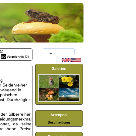
er
Verzeichnis
[?]
Galerien
ng
er Seidenreiher
rwiegend in
opäischen
ast, Durchzügler
der Silberreiher.
Artenpool
heidungsmerkmal
Beschreibung
ottet, da seine
nd hohe Preise