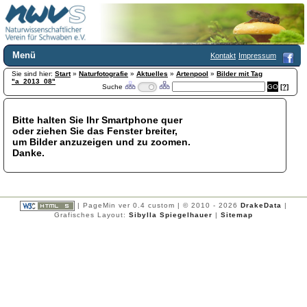
Menü
Kontakt
Impressum
Sie sind hier:
Home
Start
»
Naturfotografie
»
Aktuelles
»
Artenpool
»
Bilder mit Tag
"a_2013_08"
Suche
[?]
Wir über uns
Satzung
+
Mitglied werden
Bitte halten Sie Ihr Smartphone quer
oder ziehen Sie das Fenster breiter,
Chronik
um Bilder anzuzeigen und zu zoomen.
Publikationen
+
Danke.
Programm
Kontakt
Gästebuch
Links
| PageMin ver 0.4 custom | © 2010 - 2026
DrakeData
|
Grafisches Layout:
Sibylla Spiegelhauer
|
Sitemap
Licca liber
Newsletter
Impressum
Datenschutzerklärung
Botanik
+