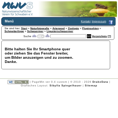
Menü
Kontakt
Impressum
Sie sind hier:
Home
Start
»
Naturfotografie
»
Artenpool
»
Zoologie
»
Fluginsekten
»
Schmetterlinge
»
Schwaermer
»
Ligusterschwaermer
Wir über uns
Suche
Verzeichnis
[?]
Satzung
+
Mitglied werden
Bitte halten Sie Ihr Smartphone quer
Chronik
oder ziehen Sie das Fenster breiter,
Publikationen
+
um Bilder anzuzeigen und zu zoomen.
Danke.
Programm
Kontakt
Gästebuch
Links
| PageMin ver 0.4 custom | © 2010 - 2026
DrakeData
|
Grafisches Layout:
Sibylla Spiegelhauer
|
Sitemap
Licca liber
Newsletter
Impressum
Datenschutzerklärung
Botanik
+