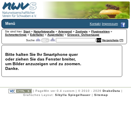
Menü
Kontakt
Impressum
Sie sind hier:
Home
Start
»
Naturfotografie
»
Artenpool
»
Zoologie
»
Fluginsekten
»
Schmetterlinge
»
Edelfalter
»
Augenfalter
»
Grosses_Ochsenauge
Wir über uns
Suche
Verzeichnis
[?]
Satzung
+
Mitglied werden
Bitte halten Sie Ihr Smartphone quer
Chronik
oder ziehen Sie das Fenster breiter,
Publikationen
+
um Bilder anzuzeigen und zu zoomen.
Danke.
Programm
Kontakt
Gästebuch
Links
| PageMin ver 0.4 custom | © 2010 - 2026
DrakeData
|
Grafisches Layout:
Sibylla Spiegelhauer
|
Sitemap
Licca liber
Newsletter
Impressum
Datenschutzerklärung
Botanik
+