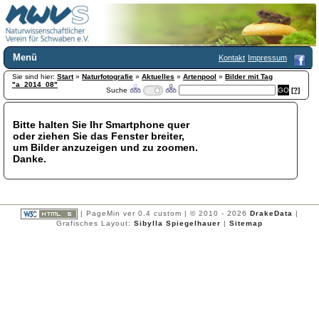
Menü
Kontakt
Impressum
Sie sind hier:
Home
Start
»
Naturfotografie
»
Aktuelles
»
Artenpool
»
Bilder mit Tag
"a_2014_08"
Suche
[?]
Wir über uns
Satzung
+
Mitglied werden
Bitte halten Sie Ihr Smartphone quer
oder ziehen Sie das Fenster breiter,
Chronik
um Bilder anzuzeigen und zu zoomen.
Publikationen
+
Danke.
Programm
Kontakt
Gästebuch
Links
| PageMin ver 0.4 custom | © 2010 - 2026
DrakeData
|
Grafisches Layout:
Sibylla Spiegelhauer
|
Sitemap
Licca liber
Newsletter
Impressum
Datenschutzerklärung
Botanik
+