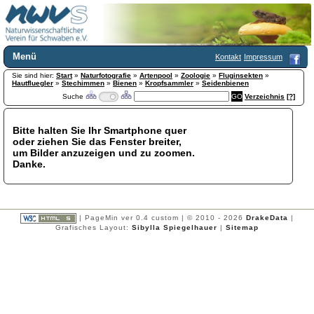
Menü
Kontakt
Impressum
Sie sind hier:
Home
Start
»
Naturfotografie
»
Artenpool
»
Zoologie
»
Fluginsekten
»
Hautfluegler
»
Stechimmen
»
Bienen
»
Kropfsammler
»
Seidenbienen
Wir über uns
Suche
Verzeichnis
[?]
Satzung
+
Mitglied werden
Bitte halten Sie Ihr Smartphone quer
Chronik
oder ziehen Sie das Fenster breiter,
Publikationen
+
um Bilder anzuzeigen und zu zoomen.
Danke.
Programm
Kontakt
Gästebuch
Links
| PageMin ver 0.4 custom | © 2010 - 2026
DrakeData
|
Grafisches Layout:
Sibylla Spiegelhauer
|
Sitemap
Licca liber
Newsletter
Impressum
Datenschutzerklärung
Botanik
+