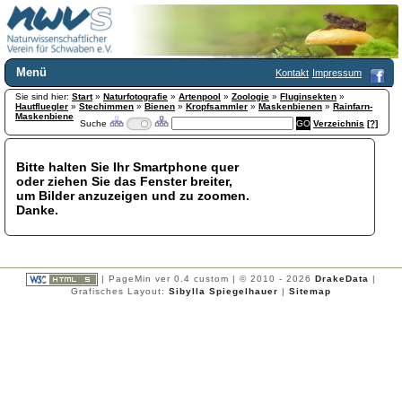
Menü
Kontakt
Impressum
Sie sind hier:
Home
Start
»
Naturfotografie
»
Artenpool
»
Zoologie
»
Fluginsekten
»
Hautfluegler
»
Stechimmen
»
Bienen
»
Kropfsammler
»
Maskenbienen
»
Rainfarn-
Wir über uns
Maskenbiene
Suche
Verzeichnis
[?]
Satzung
+
Mitglied werden
Bitte halten Sie Ihr Smartphone quer
Chronik
oder ziehen Sie das Fenster breiter,
Publikationen
+
um Bilder anzuzeigen und zu zoomen.
Danke.
Programm
Kontakt
Gästebuch
Links
| PageMin ver 0.4 custom | © 2010 - 2026
DrakeData
|
Grafisches Layout:
Sibylla Spiegelhauer
|
Sitemap
Licca liber
Newsletter
Impressum
Datenschutzerklärung
Botanik
+