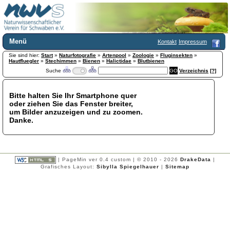
Menü
Kontakt
Impressum
Sie sind hier:
Home
Start
»
Naturfotografie
»
Artenpool
»
Zoologie
»
Fluginsekten
»
Hautfluegler
»
Stechimmen
»
Bienen
»
Halictidae
»
Blutbienen
Wir über uns
Suche
Verzeichnis
[?]
Satzung
+
Mitglied werden
Bitte halten Sie Ihr Smartphone quer
Chronik
oder ziehen Sie das Fenster breiter,
Publikationen
+
um Bilder anzuzeigen und zu zoomen.
Danke.
Programm
Kontakt
Gästebuch
Links
| PageMin ver 0.4 custom | © 2010 - 2026
DrakeData
|
Grafisches Layout:
Sibylla Spiegelhauer
|
Sitemap
Licca liber
Newsletter
Impressum
Datenschutzerklärung
Botanik
+