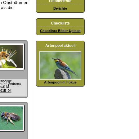
Fotoberichte
von Obstbäumen.
als die
Berichte
Checkliste
Checkliste Bilder-Upload
Artenpool aktuell
chopfige
Artenpool im Fokus
 (cf. Andrena
oa) M
2015_04