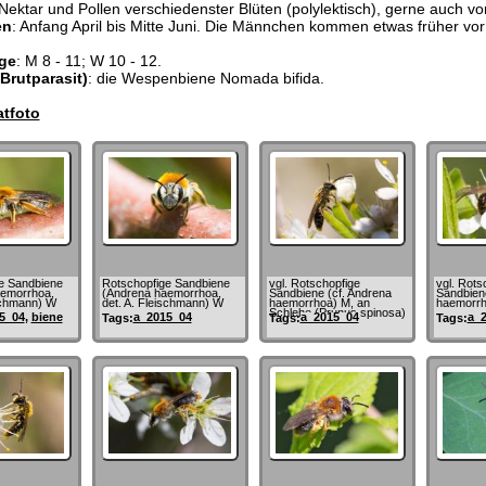
 Nektar und Pollen verschiedenster Blüten (polylektisch), gerne auch 
en
: Anfang April bis Mitte Juni. Die Männchen kommen etwas früher vor 
ge
: M 8 - 11; W 10 - 12.
Brutparasit)
: die Wespenbiene Nomada bifida.
tfoto
e Sandbiene
Rotschopfige Sandbiene
vgl. Rotschopfige
vgl. Rots
emorrhoa,
(Andrena haemorrhoa,
Sandbiene (cf. Andrena
Sandbiene
ischmann) W
det. A. Fleischmann) W
haemorrhoa) M, an
haemorrh
Schlehe (Prunus spinosa)
5_04
,
biene
a_2015_04
a_2015_04
a_
Tags:
Tags:
Tags: