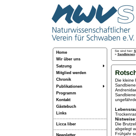
Sie sind hier:
S
Home
»
Sandbienen
Wir über uns
Satzung
Rotsch
Mitglied werden
Chronik
Die kleine
Sandbiene 
Publikationen
Andrenidae
Programm
Sandbienen
ungefährd
Kontakt
Gästebuch
Lebensra
Links
Trockenras
Nistweise
Die Brutzel
Licca liber
abgelegt w
Frühjahr s
Newsletter