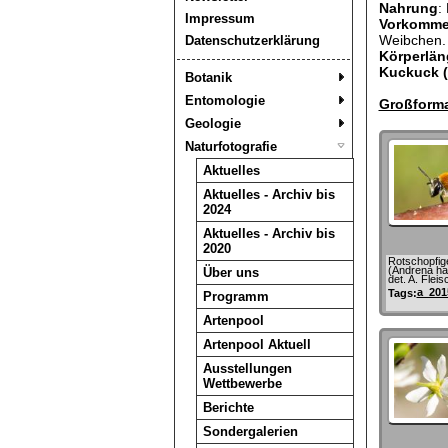
Nahrung
:
Impressum
Vorkomm
Weibchen.
Datenschutzerklärung
Körperlän
Kuckuck (
Botanik
Entomologie
Großforma
Geologie
Naturfotografie
Aktuelles
Aktuelles - Archiv bis
2024
Aktuelles - Archiv bis
2020
Rotschopfig
(Andrena ha
Über uns
det. A. Fle
a_201
Tags:
Programm
Artenpool
Artenpool Aktuell
Ausstellungen
Wettbewerbe
Berichte
Sondergalerien