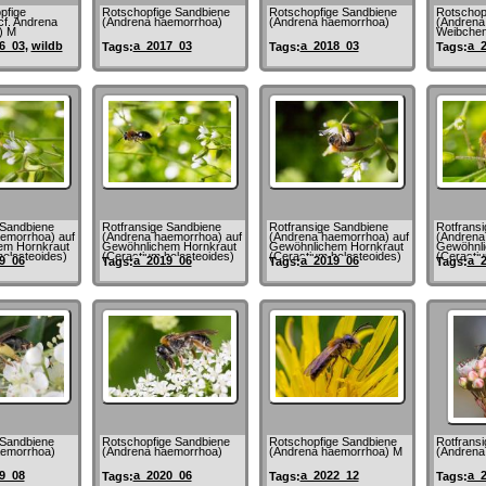
pfige
Rotschopfige Sandbiene
Rotschopfige Sandbiene
Rotschop
cf. Andrena
(Andrena haemorrhoa)
(Andrena haemorrhoa)
(Andrena
) M
Weibche
6_03
,
wildb
a_2017_03
a_2018_03
a_
Tags:
Tags:
Tags:
 Sandbiene
Rotfransige Sandbiene
Rotfransige Sandbiene
Rotfrans
emorrhoa) auf
(Andrena haemorrhoa) auf
(Andrena haemorrhoa) auf
(Andrena
em Hornkraut
Gewöhnlichem Hornkraut
Gewöhnlichem Hornkraut
Gewöhnli
holosteoides)
(Cerastium holosteoides)
(Cerastium holosteoides)
(Cerastiu
9_06
a_2019_06
a_2019_06
a_
Tags:
Tags:
Tags:
 Sandbiene
Rotschopfige Sandbiene
Rotschopfige Sandbiene
Rotfrans
aemorrhoa)
(Andrena haemorrhoa)
(Andrena haemorrhoa) M
(Andrena
9_08
a_2020_06
a_2022_12
a_
Tags:
Tags:
Tags: