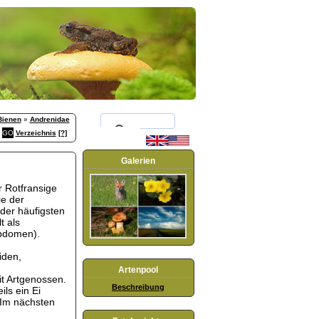
Bienen
»
Andrenidae
Verzeichnis
[?]
Galerien
 Rotfransige
ie der
der häufigsten
t als
Abdomen).
iden,
Artenpool
t Artgenossen.
Beschreibung
ils ein Ei
 Im nächsten