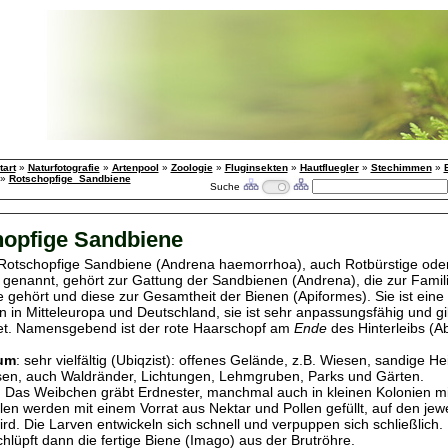
tart
»
Naturfotografie
»
Artenpool
»
Zoologie
»
Fluginsekten
»
Hautfluegler
»
Stechimmen
»
»
Rotschopfige_Sandbiene
Suche
opfige Sandbiene
 Rotschopfige Sandbiene (Andrena haemorrhoa), auch Rotbürstige oder
genannt, gehört zur Gattung der Sandbienen (Andrena), die zur Famil
 gehört und diese zur Gesamtheit der Bienen (Apiformes). Sie ist eine 
 in Mitteleuropa und Deutschland, sie ist sehr anpassungsfähig und gil
et. Namensgebend ist der rote Haarschopf am
Ende
des Hinterleibs (
um
: sehr vielfältig (Ubiqzist): offenes Gelände, z.B. Wiesen, sandige He
en, auch Waldränder, Lichtungen, Lehmgruben, Parks und Gärten.
: Das Weibchen gräbt Erdnester, manchmal auch in kleinen Kolonien mi
len werden mit einem Vorrat aus Nektar und Pollen gefüllt, auf den jewe
ird. Die Larven entwickeln sich schnell und verpuppen sich schließlich.
chlüpft dann die fertige Biene (Imago) aus der Brutröhre.