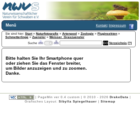
Menü
Kontakt
Impressum
Sie sind hier:
Home
Start
»
Naturfotografie
»
Artenpool
»
Zoologie
»
Fluginsekten
»
Schmetterlinge
»
Zuensler
»
Weisser_Graszuensler
Wir über uns
Suche
Verzeichnis
[?]
Satzung
+
Mitglied werden
Bitte halten Sie Ihr Smartphone quer
Chronik
oder ziehen Sie das Fenster breiter,
Publikationen
+
um Bilder anzuzeigen und zu zoomen.
Danke.
Programm
Kontakt
Gästebuch
Links
| PageMin ver 0.4 custom | © 2010 - 2026
DrakeData
|
Grafisches Layout:
Sibylla Spiegelhauer
|
Sitemap
Licca liber
Newsletter
Impressum
Datenschutzerklärung
Botanik
+