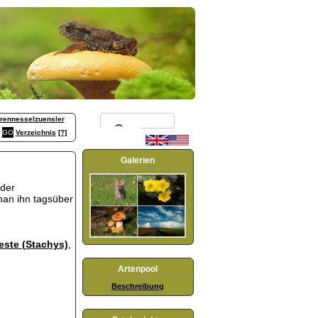
rennesselzuensler
Verzeichnis
[?]
Galerien
 der
 man ihn tagsüber
este (Stachys)
,
Artenpool
Beschreibung