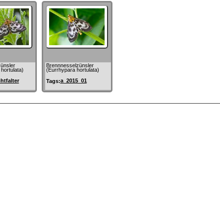
ünsler
Brennnesselzünsler
hortulata)
(Eurrhypara hortulata)
htfalter
a_2015_01
Tags: