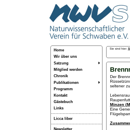
Sie sind hier:
S
Home
Wir über uns
Satzung
Brennn
Mitglied werden
Chronik
Der Brennn
Rüsselzünsl
Publikationen
seltener z
Programm
Lebensraum
Kontakt
Raupenfutt
Gästebuch
Minzen (M
Links
Eine Gener
Flügelspan
Licca liber
Zusammen
Newsletter