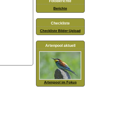
Fotoberichte
Berichte
Checkliste
Checkliste Bilder-Upload
Artenpool aktuell
Artenpool im Fokus