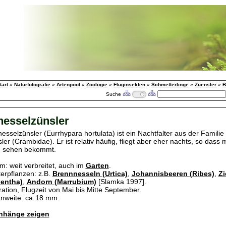
tart
»
Naturfotografie
»
Artenpool
»
Zoologie
»
Fluginsekten
»
Schmetterlinge
»
Zuensler
»
B
Suche
esselzünsler
esselzünsler (Eurrhypara hortulata) ist ein Nachtfalter aus der Familie
er (Crambidae). Er ist relativ häufig, fliegt aber eher nachts, so dass
u sehen bekommt.
: weit verbreitet, auch im
Garten
.
erpflanzen: z.B.
Brennnesseln (Urtica)
,
Johannisbeeren (Ribes)
,
Zi
entha)
,
Andorn (Marrubium)
[Slamka 1997].
ation, Flugzeit von Mai bis Mitte September.
nweite: ca. 18 mm.
hänge zeigen