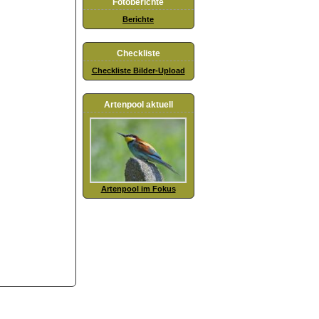
Fotoberichte
Berichte
Checkliste
Checkliste Bilder-Upload
Artenpool aktuell
Artenpool im Fokus