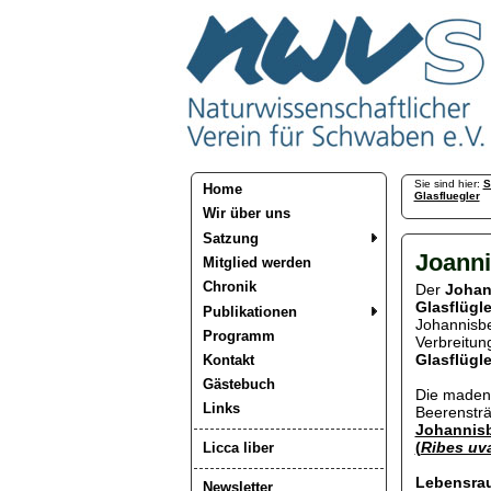
Sie sind hier:
S
Home
Glasfluegler
Wir über uns
Satzung
Joanni
Mitglied werden
Chronik
Der
Johan
Glasflügle
Publikationen
Johannisbee
Programm
Verbreitun
Glasflügl
Kontakt
Gästebuch
Die madenf
Links
Beerenstr
Johannisb
(
Ribes uv
Licca liber
Lebensra
Newsletter