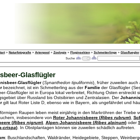
tart
»
Naturfotografie
»
Artenpool
»
Zoologie
»
Fluginsekten
»
Schmetterlinge
»
Glasfluegler
Suche
sbeer-Glasflügler
nisbeer-Glasflügler
(
Synanthedon tipuliformis
), früher zuweilen auch
r
bezeichnet, ist ein Schmetterling aus der
Familie
der Glasflügler (Ses
r-Glasflügler ist in Europa lokal verbreitet, Richtung Osten erstreckt s
gsgebiet über Russland bis Ostsibirien und Zentralasien. Der
Johannis
er
gilt laut Roter Liste D, ebenso wie in Bayern, als ungefährdet und häu
örmigen Raupen leben meist einjährig in den Markröhren der Triebe v
äuchern, insbesondere von
Roter Johannisbeere (
Ribes rubrum
)
,
Sc
eere (
Ribes nigrum
)
,
Alpen-Johannisbeere (
Ribes alpinum
)
oder
a-crispa
)
. In Obstplantagen können sie zuweilen schädlich auftreten.
um
: Buschlandschaften, Waldränder, Heidegebiete, Steppen, Weinberg