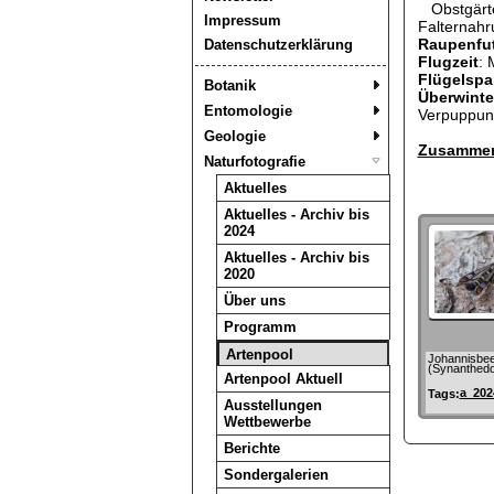
Obstgärte
Impressum
Falternahr
Raupenfut
Datenschutzerklärung
Flugzeit
: 
Flügelspa
Botanik
Überwint
Entomologie
Verpuppung
Geologie
Zusammen
Naturfotografie
Aktuelles
Aktuelles - Archiv bis
2024
Aktuelles - Archiv bis
2020
Über uns
Programm
Artenpool
Johannisbee
(Synanthedon
Artenpool Aktuell
a_202
Tags:
Ausstellungen
Wettbewerbe
Berichte
Sondergalerien