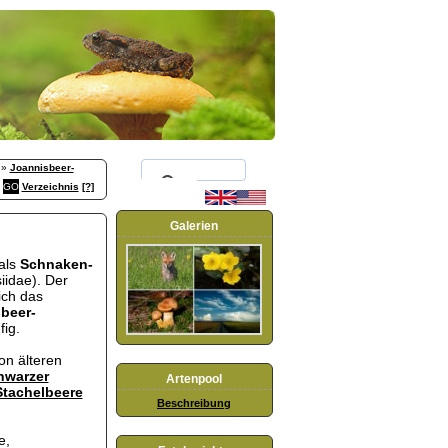
»
Joannisbeer-
Verzeichnis
[?]
Galerien
 als
Schnaken-
iidae). Der
ich das
beer-
fig.
on älteren
hwarzer
Artenpool
Stachelbeere
Beschreibung
e,