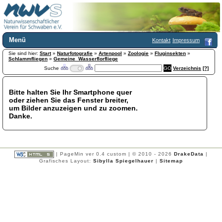
Menü
Kontakt
Impressum
Sie sind hier:
Home
Start
»
Naturfotografie
»
Artenpool
»
Zoologie
»
Fluginsekten
»
Schlammfliegen
»
Gemeine_Wasserflorfliege
Wir über uns
Suche
Verzeichnis
[?]
Satzung
+
Mitglied werden
Bitte halten Sie Ihr Smartphone quer
Chronik
oder ziehen Sie das Fenster breiter,
Publikationen
+
um Bilder anzuzeigen und zu zoomen.
Danke.
Programm
Kontakt
Gästebuch
Links
| PageMin ver 0.4 custom | © 2010 - 2026
DrakeData
|
Grafisches Layout:
Sibylla Spiegelhauer
|
Sitemap
Licca liber
Newsletter
Impressum
Datenschutzerklärung
Botanik
+