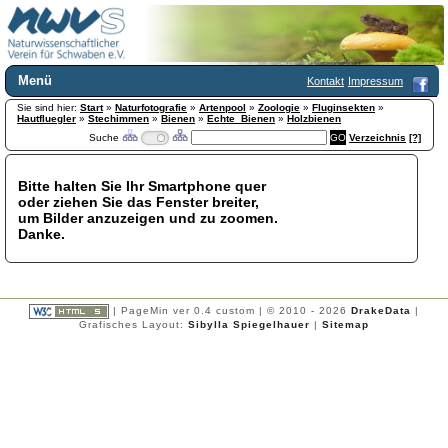
Menü
Kontakt
Impressum
Sie sind hier:
Home
Start
»
Naturfotografie
»
Artenpool
»
Zoologie
»
Fluginsekten
»
Hautfluegler
»
Stechimmen
»
Bienen
»
Echte_Bienen
»
Holzbienen
Wir über uns
Suche
Verzeichnis
[?]
Satzung
+
Mitglied werden
Bitte halten Sie Ihr Smartphone quer
Chronik
oder ziehen Sie das Fenster breiter,
Publikationen
+
um Bilder anzuzeigen und zu zoomen.
Danke.
Programm
Kontakt
Gästebuch
Links
| PageMin ver 0.4 custom | © 2010 - 2026
DrakeData
|
Grafisches Layout:
Sibylla Spiegelhauer
|
Sitemap
Licca liber
Newsletter
Impressum
Datenschutzerklärung
Botanik
+