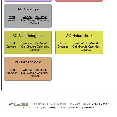
Entomologie
+
AG Geologie
Geologie
+
Naturfotografie
+
html
webcal
ics-Datei
Browser
iCal, Google Calendar,
Naturschutz
+
Outlook
Ornithologie
+
AG Naturfotografie
AG Naturschutz
html
webcal
ics-Datei
html
webcal
ics-Datei
Browser
iCal, Google Calendar,
Browser
iCal, Google Calendar,
Outlook
Outlook
AG Ornithologie
html
webcal
ics-Datei
Browser
iCal, Google Calendar,
Outlook
| PageMin ver 0.4 custom | © 2010 - 2026
DrakeData
|
Grafisches Layout:
Sibylla Spiegelhauer
|
Sitemap