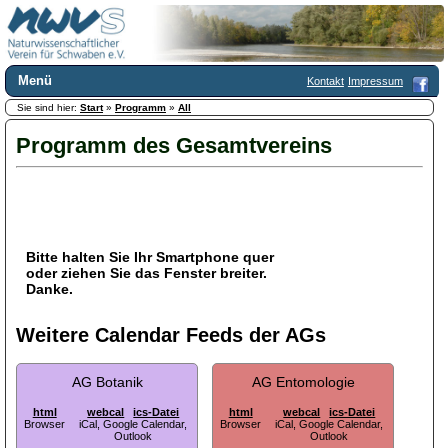
Menü
Kontakt
Impressum
Sie sind hier:
Home
Start
»
Programm
»
All
Wir über uns
Programm des Gesamtvereins
Satzung
+
Mitglied werden
Chronik
Publikationen
+
Programm
Kontakt
Bitte halten Sie Ihr Smartphone quer
oder ziehen Sie das Fenster breiter.
Gästebuch
Danke.
Links
Weitere Calendar Feeds der AGs
Licca liber
Newsletter
AG Botanik
AG Entomologie
Impressum
Datenschutzerklärung
html
webcal
ics-Datei
html
webcal
ics-Datei
Browser
iCal, Google Calendar,
Browser
iCal, Google Calendar,
Outlook
Outlook
Botanik
+