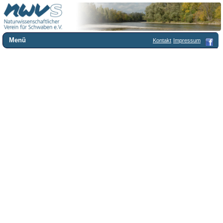
Menü
Kontakt
Impressum
Home
Wir über uns
Satzung
+
Mitglied werden
Chronik
Publikationen
+
Programm
Kontakt
Gästebuch
Links
Licca liber
Newsletter
Impressum
Datenschutzerklärung
Botanik
+