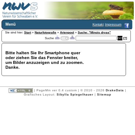
Menü
Kontakt
Impressum
Sie sind hier:
Home
Start
»
Naturfotografie
»
Artenpool
»
Suche: "Minois dryas"
Suche
[?]
Wir über uns
Satzung
+
Mitglied werden
Bitte halten Sie Ihr Smartphone quer
oder ziehen Sie das Fenster breiter,
Chronik
um Bilder anzuzeigen und zu zoomen.
Publikationen
+
Danke.
Programm
Kontakt
Gästebuch
Links
| PageMin ver 0.4 custom | © 2010 - 2026
DrakeData
|
Grafisches Layout:
Sibylla Spiegelhauer
|
Sitemap
Licca liber
Newsletter
Impressum
Datenschutzerklärung
Botanik
+