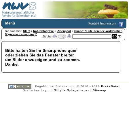
Menü
Kontakt
Impressum
Sie sind hier:
Home
Start
»
Naturfotografie
»
Artenpool
»
Suche: "Hufeisenklee-Widderchen
(Zygaena transalpina)"
Suche
[?]
Wir über uns
Satzung
+
Mitglied werden
Bitte halten Sie Ihr Smartphone quer
oder ziehen Sie das Fenster breiter,
Chronik
um Bilder anzuzeigen und zu zoomen.
Publikationen
+
Danke.
Programm
Kontakt
Gästebuch
Links
| PageMin ver 0.4 custom | © 2010 - 2026
DrakeData
|
Grafisches Layout:
Sibylla Spiegelhauer
|
Sitemap
Licca liber
Newsletter
Impressum
Datenschutzerklärung
Botanik
+